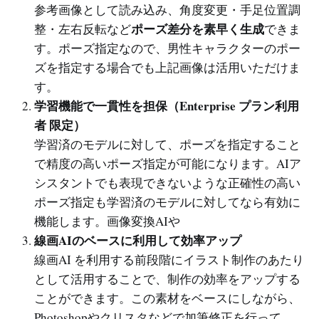
参考画像として読み込み、角度変更・手足位置調
ポーズ差分を素早く生成
整・左右反転など
できま
す。ポーズ指定なので、男性キャラクターのポー
ズを指定する場合でも上記画像は活用いただけま
す。
学習機能で一貫性を担保（Enterprise プラン利用
者 限定）
学習済のモデルに対して、ポーズを指定すること
で精度の高いポーズ指定が可能になります。AIア
シスタントでも表現できないような正確性の高い
ポーズ指定も学習済のモデルに対してなら有効に
機能します。画像変換AIや
線画AIのベースに利用して効率アップ
線画AI を利用する前段階にイラスト制作のあたり
として活用することで、制作の効率をアップする
ことができます。この素材をベースにしながら、
Photoshopやクリスタなどで加筆修正を行って、