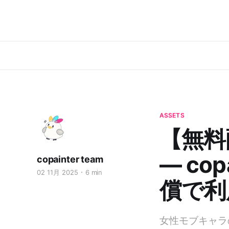
ASSETS
【無料
— co
copainter team
02 11月 2025
6 min
償で利
女性モブキャラ