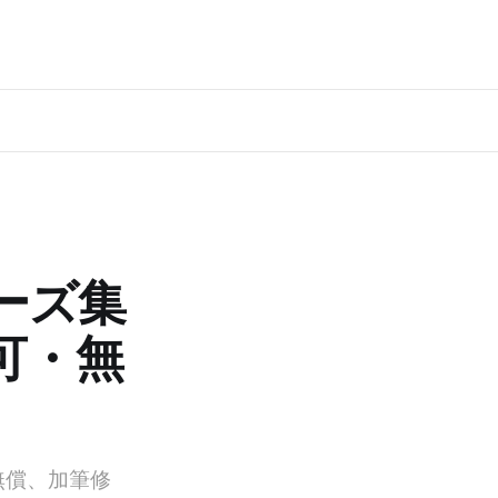
ーズ集
用可・無
無償、加筆修