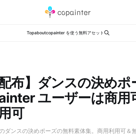
Top
about
copainter を使う
無料アセット
配布】ダンスの決めポ
painter ユーザーは商
用可
のダンスの決めポーズの無料素体集。商用利用可＆