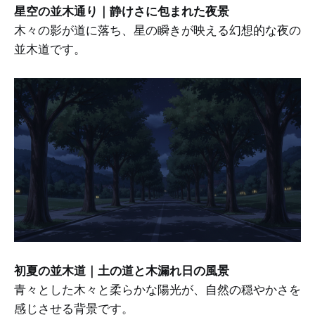
星空の並木通り｜静けさに包まれた夜景
木々の影が道に落ち、星の瞬きが映える幻想的な夜の
並木道です。
初夏の並木道｜土の道と木漏れ日の風景
青々とした木々と柔らかな陽光が、自然の穏やかさを
感じさせる背景です。