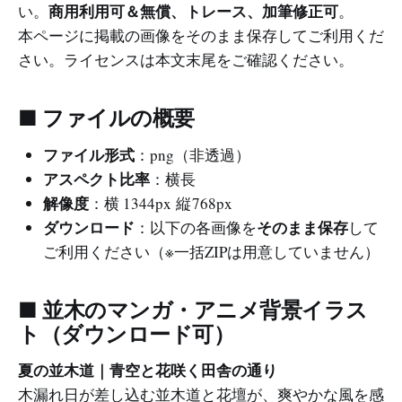
商用利用可＆無償、トレース、加筆修正可
い。
。
本ページに掲載の画像をそのまま保存してご利用くだ
さい。ライセンスは本文末尾をご確認ください。
■ ファイルの概要
ファイル形式
：png（非透過）
アスペクト比率
：横長
解像度
：横 1344px 縦 768px
ダウンロード
そのまま保存
：以下の各画像を
して
ご利用ください（※一括ZIPは用意していません）
■ 並木のマンガ・アニメ背景イラス
ト（ダウンロード可）
夏の並木道｜青空と花咲く田舎の通り
木漏れ日が差し込む並木道と花壇が、爽やかな風を感