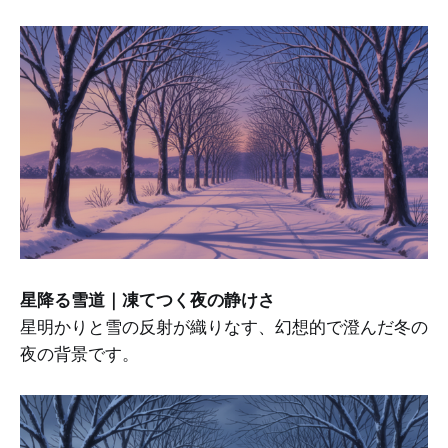
星降る雪道｜凍てつく夜の静けさ
星明かりと雪の反射が織りなす、幻想的で澄んだ冬の
夜の背景です。