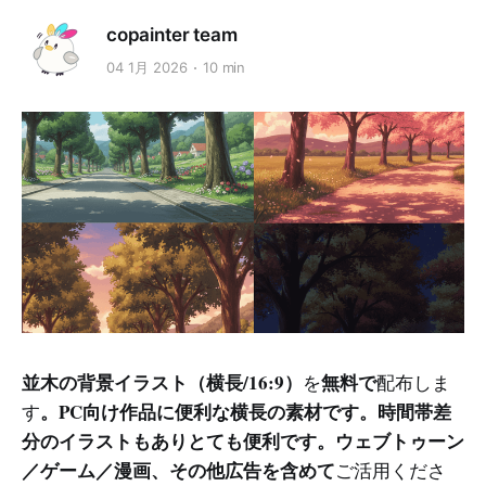
copainter team
04 1月 2026
10 min
並木の背景イラスト（横長/16:9）
無料で
を
配布しま
。PC向け作品に便利な横長の素材です。時間帯差
す
分のイラストもありとても便利です。ウェブトゥーン
／ゲーム／漫画、その他広告を含めて
ご活用くださ