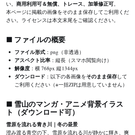
商用利用可＆無償、トレース、加筆修正可
い。
。
本ページに掲載の画像をそのまま保存してご利用くだ
さい。ライセンスは本文末尾をご確認ください。
■ ファイルの概要
ファイル形式
：png（非透過）
アスペクト比率
：縦長（スマホ閲覧向け）
解像度
：横 768px 縦 1344px
ダウンロード
そのまま保存
：以下の各画像を
して
ご利用ください（※一括ZIPは用意していません）
■ 雪山のマンガ・アニメ背景イラス
ト（ダウンロード可）
雪原を流れる青き川｜冬の昼景
澄み渡る青空の下、雪原を流れる川が静かに輝き、爽