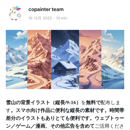
copainter team
16 12月 2025
10 min
雪山の背景イラスト（縦長/9:16）
無料で
を
配布しま
。スマホ向け作品に便利な縦長の素材です。時間帯
す
差分のイラストもありとても便利です。ウェブトゥー
ン／ゲーム／漫画、その他広告を含めて
ご活用くださ