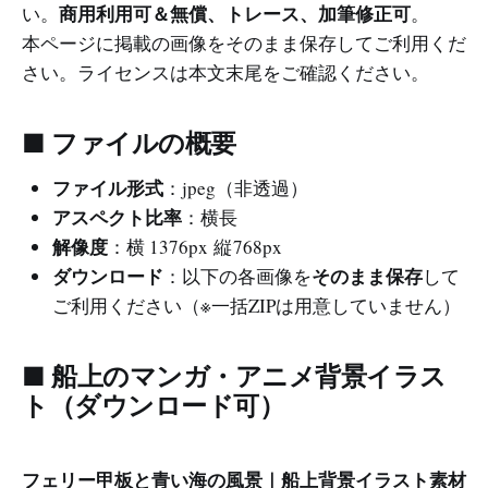
商用利用可＆無償、トレース、加筆修正可
い。
。
本ページに掲載の画像をそのまま保存してご利用くだ
さい。ライセンスは本文末尾をご確認ください。
■ ファイルの概要
ファイル形式
：jpeg（非透過）
アスペクト比率
：横長
解像度
：横 1376px 縦 768px
ダウンロード
そのまま保存
：以下の各画像を
して
ご利用ください（※一括ZIPは用意していません）
■ 船上のマンガ・アニメ背景イラス
ト（ダウンロード可）
フェリー甲板と青い海の風景｜船上背景イラスト素材