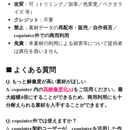
改変
：可（トリミング／加筆／色変更／ベクタラ
イズ 等）
クレジット
：不要
禁止
再配布・販売
自作発言
：素材データの
／
／
copainter外での商用利用
免責
：本素材の利用による損害等について提供者
は責任を負いません
■ よくある質問
Q. もっと解像度が高い素材がほしい
A. copainter 内の
高解像度化AI
をご活用ください。最
大縦横4倍にすることができるため、商用利用にも十
分耐えられる素材を入手することができます。
Q. copainter外では使えますか？
copainter契約ユーザーが、copainterを活用した作
A.