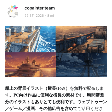
copainter team
22 3月 2026
8 min
船上の背景イラスト（横長/16:9）
無料で
を
配布しま
。PC向け作品に便利な横長の素材です。時間帯差
す
分のイラストもありとても便利です。ウェブトゥーン
／ゲーム／漫画、その他広告を含めて
ご活用くださ