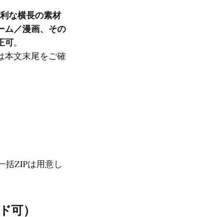
便利な横長の素材
ーム／漫画、その
正可
。
は本文末尾をご確
括ZIPは用意し
ド可）