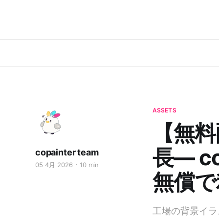
ASSETS
【無料
長— c
copainter team
05 4月 2026
10 min
無償で
工場の背景イラ