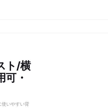
スト/横
商用可・
に使いやすい背