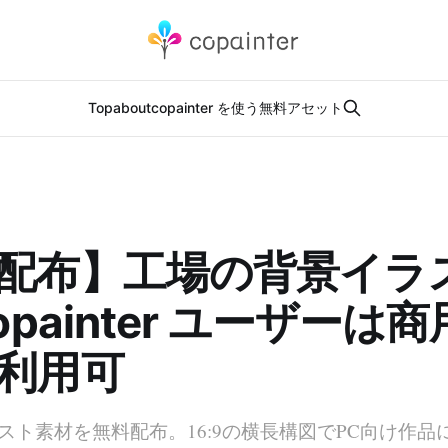
Top
about
copainter を使う
無料アセット
配布】工場の背景イラ
opainter ユーザーは
利用可
スト素材を無料配布。16:9の横長構図でPC向け作品