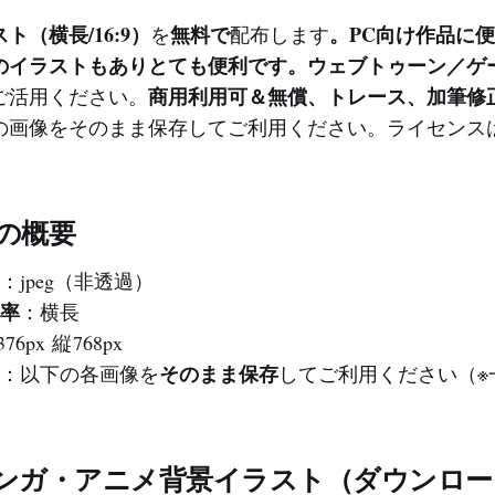
（横長/16:9）
無料で
。PC向け作品に
を
配布します
のイラストもありとても便利です。ウェブトゥーン／ゲ
商用利用可＆無償、トレース、加筆修
ご活用ください。
の画像をそのまま保存してご利用ください。ライセンス
ルの概要
：jpeg（非透過）
率
：横長
76px 縦 768px
そのまま保存
：以下の各画像を
してご利用ください（※一
マンガ・アニメ背景イラスト（ダウンロー