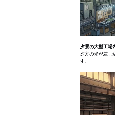
夕景の大型工場
夕方の光が差し
す。